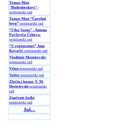
Tomas Man
"Budenbrokovi"
-
seminarski rad
Tomas Man “Čarobni
breg”
-seminarski rad
“Ujka Vanja” - Antona
Pavloviča Čehova
-
seminarski rad
“U registraturi” Ante
Kovačić
-seminarski rad
Vladimir Majakovski
-
seminarski rad
Vijon
-seminarski rad
Volter
-seminarski rad
Zločin i kazna- F. M.
Dostojevski
-seminarski
rad
Značenje bajki
-
seminarski rad
Još...