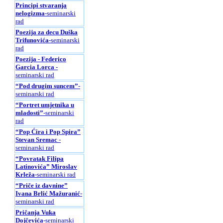
Principi stvaranja
nelogizma
-seminarski
rad
Poezija za decu Duška
Trifunovića
-seminarski
rad
Poezija - Federico
Garcia Lorca
-
seminarski rad
“Pod drugim suncem”
-
seminarski rad
“Portret umjetnika u
mladosti”
-seminarski
rad
“Pop Ćira i Pop Spira”
Stevan Sremac
-
seminarski rad
“Povratak Filipa
Latinovića” Miroslav
Krleža
-seminarski rad
“Priče iz davnine”
Ivana Brlić Mažuranić
-
seminarski rad
Pričanja Vuka
Dojčevića
-seminarski