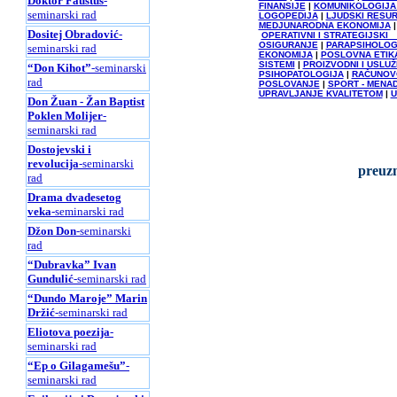
Doktor Faustus
-
FINANSIJE
|
KOMUNIKOLOGIJA 
seminarski rad
LOGOPEDIJA
|
LJUDSKI RESUR
MEDJUNARODNA EKONOMIJA
Dositej Obradović
-
OPERATIVNI I STRATEGIJSK
OSIGURANJE
|
PARAPSIHOLOG
seminarski rad
EKONOMIJA
|
POSLOVNA ETIK
SISTEMI
|
PROIZVODNI I USLU
“Don Kihot”
-seminarski
PSIHOPATOLOGIJA
|
RAČUNOV
rad
POSLOVANJE
|
SPORT - MENA
UPRAVLJANJE KVALITETOM
|
U
Don Žuan - Žan Baptist
Poklen Molijer
-
seminarski rad
Dostojevski i
revolucija
-seminarski
preuzm
rad
Drama dvadesetog
veka
-seminarski rad
Džon Don
-seminarski
rad
“Dubravka” Ivan
Gundulić
-seminarski rad
“Dundo Maroje” Marin
Držić
-seminarski rad
Eliotova poezija
-
seminarski rad
“Ep o Gilagamešu”
-
seminarski rad