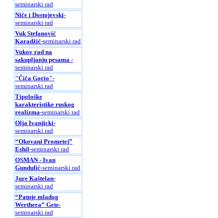
seminarski rad
Niče i Dostojevski
-
seminarski rad
Vuk Stefanović
Karadžić
-seminarski rad
Vukov rad na
sakupljanju pesama
-
seminarski rad
"Čiča Gorio"
-
seminarski rad
Tipološke
karakteristike ruskog
realizma
-seminarski rad
Olja Ivanjicki
-
seminarski rad
“Okovani Prometej”
Eshil
-seminarski rad
OSMAN - Ivan
Gundulić
-seminarski rad
Jure Kaštelan
-
seminarski rad
“Patnje mladog
Werthera” Gete
-
seminarski rad