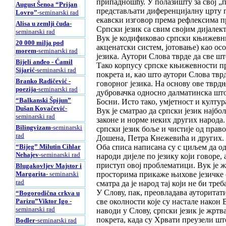
припадношћу. У полазишту за свој „пр
August Šenoa “Prijan
представљати диференцијалну црту пр
Lovro”
-seminarski rad
екавски изговор према рефлексима п
Alisa u zemlji čuda
-
Српски језик са свим својим дијалек
seminarski rad
Вук је кодификовао српски књижевни 
20 000 milja pod
акценатски систем, јотовање) као осо
morem
-seminarski rad
језика. Аутори Слова тврде да све ш
Bijeli anđeo - Ćamil
Тако корпусу српске књижевности пр
Sijarić
-seminarski rad
покрета и, као што аутори Слова твр
Branko Radičević -
говорног језика. На основу ове тврд
poezija
-seminarski rad
дубровачка односно далматинска шт
“Balkanski Špijun”
Босни. Исто тако, умјетност и култур
Dušan Kovačević
-
Вук је сматрао да српски језик најбо
seminarski rad
законе и норме неких других народа
Bilingvizam
-seminarski
српски језик боље и чистије од пра
rad
Дошена, Петра Кнежевића и других. 
“Bijeg” Milutin Cihlar
Оба списа написана су с циљем да од
Nehajev
-seminarski rad
народи дијеле по језику који говоре, 
приступ овој проблематици. Вук је 
Blugakovljev Majstor i
Margarita
- seminarski
просторима прикаже њихове језичке о
rad
сматра да је народ тај који не би тр
У Слову, пак, преовладава ауторитат
“Bogorodična crkva u
Parizu”Viktor Igo
-
све околности које су настале након 
seminarski rad
наводи у Слову, српски језик је жр
покрета, када су Хрвати преузели шт
Bodler
-seminarski rad