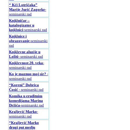
“ Kći Lotršćaka”
Marije Jurić Zagorke
-
seminarski rad
Knjižničar –
katalogizator u
knjižnici
-seminarski rad
Knjižnice i
obrazovanje
-seminarski
rad
Književne aluzije u
Loliti
- seminarski rad
Književnost 20. veka
-
seminarski rad
Ko je maznuo moj sir?
-
seminarski rad
“Koreni” Dobrica
Ćosić
- seminarski rad
Komika u eruditnim
komedijama Marina
Držića
-seminarski rad
Kraljević Marko
-
seminarski rad
“Kraljević Marko
drugi put medju