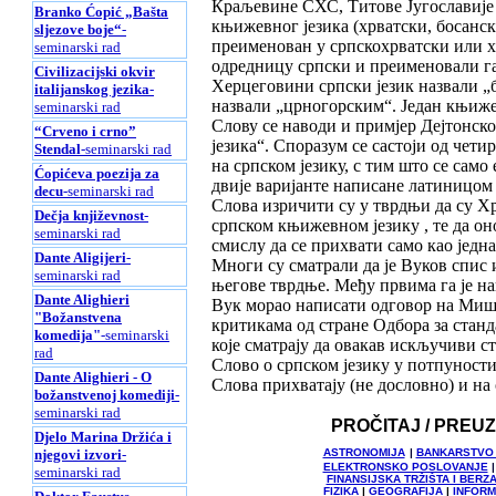
Краљевине СХС, Титове Југославије 
Branko Ćopić „Bašta
књижевног језика (хрватски, босански
sljezove boje“
-
преименован у српскохрватски или 
seminarski rad
одредницу српски и преименовали га
Civilizacijski okvir
Херцеговини српски језик назвали „б
italijanskog jezika
-
назвали „црногорским“. Један књиже
seminarski rad
Слову се наводи и примјер Дејтонск
“Crveno i crno”
језика“. Споразум се састоји од четир
Stendal
-seminarski rad
на српском језику, с тим што се само
Ćopićeva poezija za
двије варијанте написане латиницом 
decu
-seminarski rad
Слова изричити су у тврдњи да су Х
Dečja književnost
-
српском књижевном језику , те да он
seminarski rad
смислу да се прихвати само као једн
Dante Aligijeri
-
Многи су сматрали да је Вуков спис
seminarski rad
његове тврдње. Међу првима га је на
Dante Alighieri
Вук морао написати одговор на Мишк
"Božanstvena
критикама од стране Одбора за станд
komedija"
-seminarski
које сматрају да овакав искључиви с
rad
Слово о српском језику у потпуности
Dante Alighieri - O
Слова прихватају (не дословно) и на
božanstvenoj komediji
-
seminarski rad
PROČITAJ / PREU
Djelo Marina Držića i
njegovi izvori
-
ASTRONOMIJA
|
BANKARSTVO 
ELEKTRONSKO POSLOVANJE
seminarski rad
FINANSIJSKA TRŽIŠTA I BE
FIZIKA
|
GEOGRAFIJA
|
INFORM