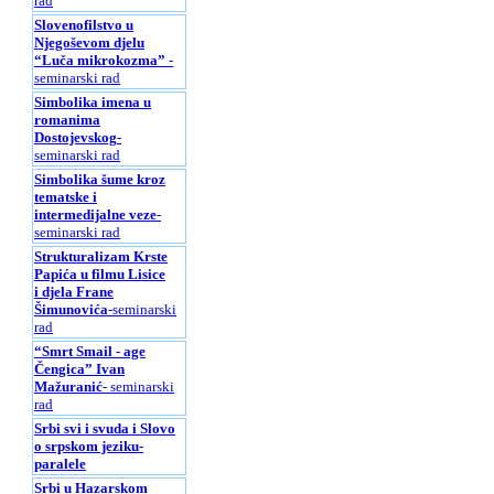
rad
Slovenofilstvo u
Njegoševom djelu
“Luča mikrokozma”
-
seminarski rad
Simbolika imena u
romanima
Dostojevskog
-
seminarski rad
Simbolika šume kroz
tematske i
intermedijalne veze
-
seminarski rad
Strukturalizam Krste
Papića u filmu Lisice
i djela Frane
Šimunovića
-seminarski
rad
“Smrt Smail - age
Čengica” Ivan
Mažuranić
- seminarski
rad
Srbi svi i svuda i Slovo
o srpskom jeziku-
paralele
Srbi u Hazarskom