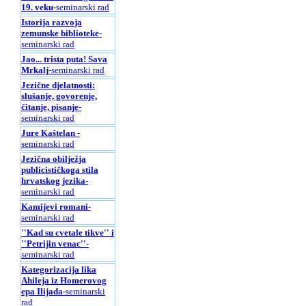
19. veku
-seminarski rad
Istorija razvoja
zemunske biblioteke
-
seminarski rad
Jao... trista puta! Sava
Mrkalj
-seminarski rad
Jezične djelatnosti:
slušanje, govorenje,
čitanje, pisanje
-
seminarski rad
Jure Kaštelan
-
seminarski rad
Jezična obilježja
publicističkoga stila
hrvatskog jezika
-
seminarski rad
Kamijevi romani
-
seminarski rad
''Kad su cvetale tikve'' i
''Petrijin venac''
-
seminarski rad
Kategorizacija lika
Ahileja iz Homerovog
epa Ilijada
-seminarski
rad