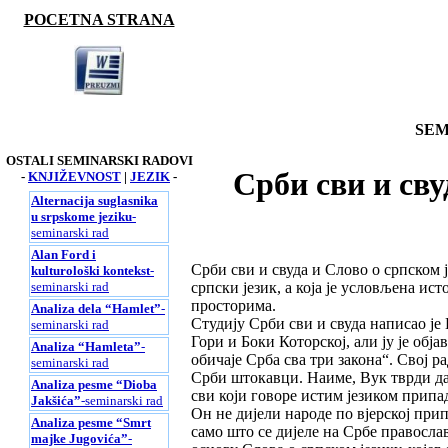
POCETNA STRANA
SEM
OSTALI SEMINARSKI RADOVI
Срби сви и сву
-
KNJIŽEVNOST
|
JEZIK
-
Alternacija suglasnika
u srpskome jeziku
-
seminarski rad
Alan Ford i
Срби сви и свуда и Слово о српском ј
kulturološki kontekst
-
seminarski rad
српски језик, а која је условљена 
просторима.
Analiza dela “Hamlet”
-
Студију Срби сви и свуда написао је
seminarski rad
Гори и Боки Которској, али ју је обја
Analiza “Hamleta”
-
обичаје Срба сва три закона“. Свој р
seminarski rad
Срби штокавци. Наиме, Вук тврди да 
Analiza pesme “Dioba
сви који говоре истим језиком припа
Jakšića”
-seminarski rad
Он не дијели народе по вјерској при
Analiza pesme “Smrt
само што се дијеле на Србе правосла
majke Jugovića”
-