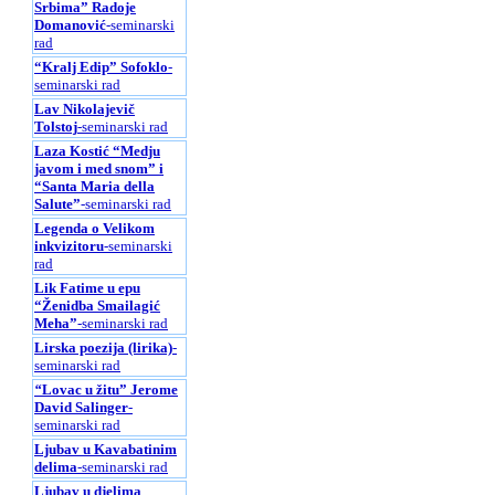
Srbima” Radoje
Domanović
-seminarski
rad
“Kralj Edip” Sofoklo
-
seminarski rad
Lav Nikolajevič
Tolstoj
-seminarski rad
Laza Kostić “Medju
javom i med snom” i
“Santa Maria della
Salute”
-seminarski rad
Legenda o Velikom
inkvizitoru
-seminarski
rad
Lik Fatime u epu
“Ženidba Smailagić
Meha”
-seminarski rad
Lirska poezija (lirika)
-
seminarski rad
“
Lovac u žitu” Jerome
David Salinger
-
seminarski rad
Ljubav u Kavabatinim
delima
-seminarski rad
Ljubav u djelima