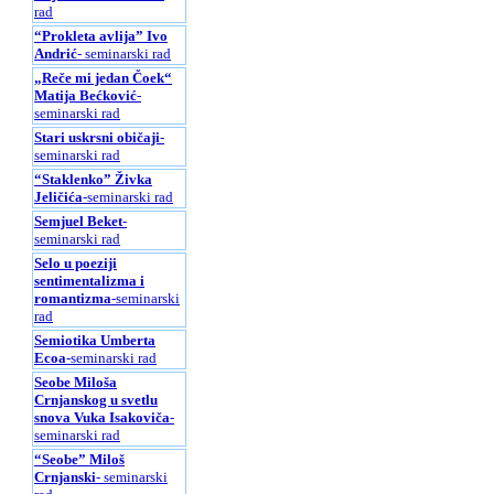
rad
“Prokleta avlija” Ivo
Andrić
- seminarski rad
„Reče mi jedan Čoek“
Matija Bećković
-
seminarski rad
Stari uskrsni običaji
-
seminarski rad
“Staklenko” Živka
Jeličića
-seminarski rad
Semjuel Beket
-
seminarski rad
Selo u poeziji
sentimentalizma i
romantizma
-seminarski
rad
Semiotika Umberta
Ecoa
-seminarski rad
Seobe Miloša
Crnjanskog u svetlu
snova Vuka Isakoviča
-
seminarski rad
“Seobe” Miloš
Crnjanski
- seminarski