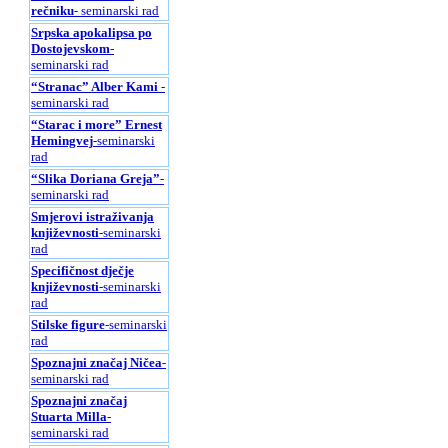
rečniku
- seminarski rad
Srpska apokalipsa po
Dostojevskom
-
seminarski rad
“Stranac” Alber Kami
-
seminarski rad
“Starac i more” Ernest
Hemingvej
-seminarski
rad
“Slika Doriana Greja”
-
seminarski rad
Smjerovi istraživanja
književnosti
-seminarski
rad
Specifičnost dječje
književnosti
-seminarski
rad
Stilske figure
-seminarski
rad
Spoznajni značaj Ničea
-
seminarski rad
Spoznajni značaj
Stuarta Milla
-
seminarski rad