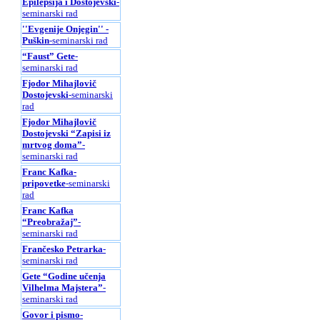
Epilepsija i Dostojevski
-
seminarski rad
''Evgenije Onjegin'' -
Puškin
-seminarski rad
“Faust” Gete
-
seminarski rad
Fjodor Mihajlovič
Dostojevski
-seminarski
rad
Fjodor Mihajlovič
Dostojevski “Zapisi iz
mrtvog doma”
-
seminarski rad
Franc Kafka-
pripovetke
-seminarski
rad
Franc Kafka
“Preobražaj”
-
seminarski rad
Frančesko Petrarka
-
seminarski rad
Gete “Godine učenja
Vilhelma Majstera”
-
seminarski rad
Govor i pismo
-