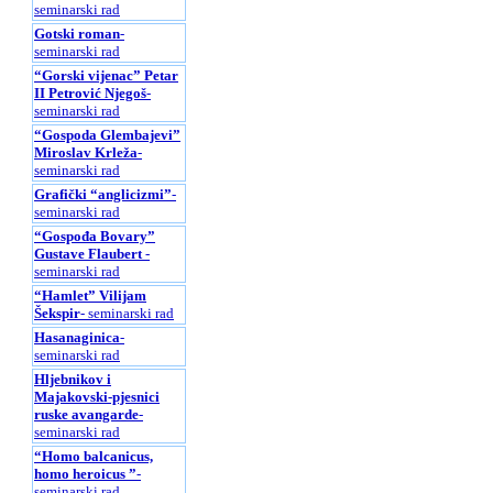
seminarski rad
Gotski roman
-
seminarski rad
“Gorski vijenac” Petar
II Petrović Njegoš
-
seminarski rad
“Gospoda Glembajevi”
Miroslav Krleža
-
seminarski rad
Grafički “anglicizmi”
-
seminarski rad
“Gospođa Bovary”
Gustave Flaubert
-
seminarski rad
“Hamlet” Vilijam
Šekspir
- seminarski rad
Hasanaginica
-
seminarski rad
Hljebnikov i
Majakovski-pjesnici
ruske avangarde
-
seminarski rad
“Homo balcanicus,
homo heroicus ”
-
seminarski rad