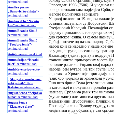
основу Слова о српском језику, којег
seminarski rad
Спасовдан 1998 (7506). И у једном и у
Analiza pesme
говоре штокавским нарјечјем Срби, и 
„Banović Strahinja“
-
његове политичке варијанте.
seminarski rad
У првој половини 19. вијека важио је
Analiza dela “Nečista
осталих, заступали су Добровски, Ш
krv”
-seminarski rad
Стефановић Караџић. Позивајући се н
Antun Branko Šimić
-
вјерску припадност, говоре српским ј
seminarski rad
дио српског језика. О самом називу 
Antun Branko Šimić
Србија потиче од назива народа Срб
“Preobraženja”
-
народ који се населио у наше крајев
seminarski rad
се у двије групе, населили су грани
Antigona
-seminarski rad
Далмацију (једна група) и подручје П
Antun Šoljan “Kratki
становништва приморских мјеста Далм
izlet”
-seminarski rad
основне разлике. Управо овај народ 
народе, сем Бугара, на три групе: Ср
Andrićeve pripovetke
-
seminarski rad
сврстава и Хрвате који припадају, ка
језик као пријелаз из крањскога у српс
„Ako jedne zimske noći
Оно што брине Вукa јесте чињеница 
neki putnik“ Italo
Kalvino
-seminarski rad
и католике) и покушава пронаћи разл
називају Србљима (њих три милиона),
August Šenoa “Seljačka
(муслимани) или многим другим наз
buna”
-seminarski rad
Далматинци, Дубровчани, Илирци, Ла
August Šenoa
Позивајући се на Вукову студију, по
“Zlatarevo zlato”
-
недјељиви и да обухватају сав српски
seminarski rad