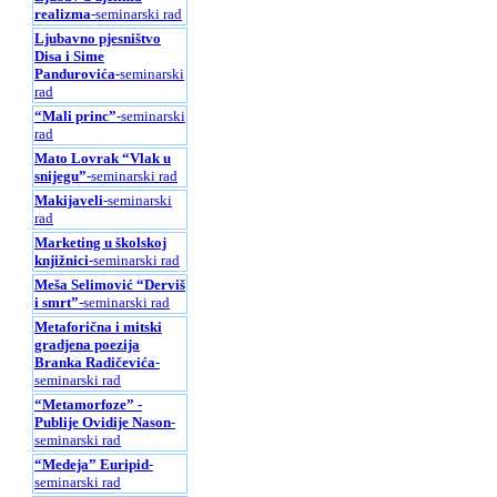
realizma
-seminarski rad
Ljubavno pjesništvo
Disa i Sime
Pandurovića
-seminarski
rad
“Mali princ”
-seminarski
rad
Mato Lovrak “Vlak u
snijegu”
-seminarski rad
Makijaveli
-seminarski
rad
Marketing u školskoj
knjižnici
-seminarski rad
Meša Selimović “Derviš
i smrt”
-seminarski rad
Metaforična i mitski
gradjena poezija
Branka Radičevića
-
seminarski rad
“Metamorfoze” -
Publije Ovidije Nason
-
seminarski rad
“Medeja” Euripid
-
seminarski rad