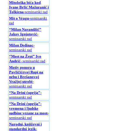
Mitološka bića kod
Ivane Brlić Mažuranić i
Tolkiena
-seminarski rad
Mit o Vragu
-seminarski
rad
“Milan Narandžić”
Jakov Ignjatović
-
seminarski rad
Milan Dedinac
-
seminarski rad
“Most na Žepi” Ivo
Andrić
- seminarski rad
Motiv ponora u
Pavličićevoj Rupi na
nebu i Brešanovoj
Vražjoj utrobi
-
seminarski rad
“Na Drini ćuprija”
-
seminarski rad
“Na Drini ćuprija”-
vremena i ljudske
sudbine vezane za most
-
seminarski rad
Narodni, književni i
standardni jezik
-