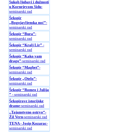
Sukob ljubavi i dužnosti
u Kornejevom Sidu
-
seminarski rad
Šekspir
„Bogojavljenska noć”
-
seminarski rad
Šekspir “Bura”
-
seminarski rad
Šekspir “Kralj Lir”
-
seminarski rad
Šekspir “Kako vam
drago”
-seminarski rad
Šekspir “Magbet”
-
seminarski rad
Šekspir „Otelo”
-
seminarski rad
Šekspir “Romeo i Julijа
”
- seminarski rad
Šekspirove istorijske
drame
-seminarski rad
„Tajanstveno ostrvo“-
Žil Vern
-seminarski rad
TENA - Josip Kozarac
-
seminarski rad