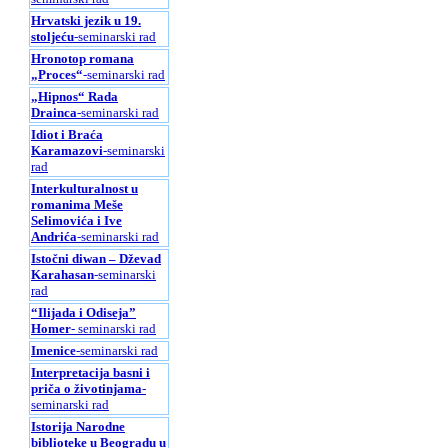
Hrvatski jezik u 19.
stoljeću
-seminarski rad
Hronotop romana
„Proces“
-seminarski rad
„Hipnos“ Rada
Drainca
-seminarski rad
Idiot i Braća
Karamazovi
-seminarski
rad
Interkulturalnost u
romanima Meše
Selimovića i Ive
Andrića
-seminarski rad
Istočni diwan – Dževad
Karahasan
-seminarski
rad
“Ilijada i Odiseja”
Homer
- seminarski rad
Imenice
-seminarski rad
Interpretacija basni i
priča o životinjama
-
seminarski rad
Istorija Narodne
biblioteke u Beogradu u